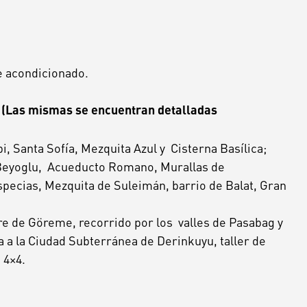
e acondicionado.
(Las
mismas
se
encuentran
detalladas
i,
Santa
Sofía,
Mezquita
Azul
y
Cisterna
Basílica;
eyoglu,
Acueducto
Romano,
Murallas
de
specias,
Mezquita
de
Suleimán,
barrio
de
Balat,
Gran
re
de
Göreme,
recorrido
por
los
valles
de
Pasabag
y
a
a
la
Ciudad
Subterránea
de
Derinkuyu,
taller
de
n
4×4.