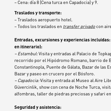
– Cena: día 8 (Cena turca en Capadocia) y 9.
Traslados y transporte:
– Traslados aeropuerto hotel.
– Todos los traslados en
transfer privado
con air
Entradas,
excursiones
y
experiencias
incluidas:
en
itinerario):
–
Estambul:
Visita
y
entradas
al
Palacio
de
Topkap
recorrido
por
el
Hipódromo
Romano,
barrio
de
B
Constantinopla,
Puente
de
Gálata,
Bazar
de
las
E
Bazar
y
paseo
en
crucero
por
el
Bósforo.
–
Capadocia:
Visita
y
entrada
al
Museo
al
Aire
Lib
Güvercinlik,
show
con
cena
de
Noche
Turca,
visit
alfombras,
taller
de
piedras
preciosas
y
safari
e
Seguridad
y
asistencia: